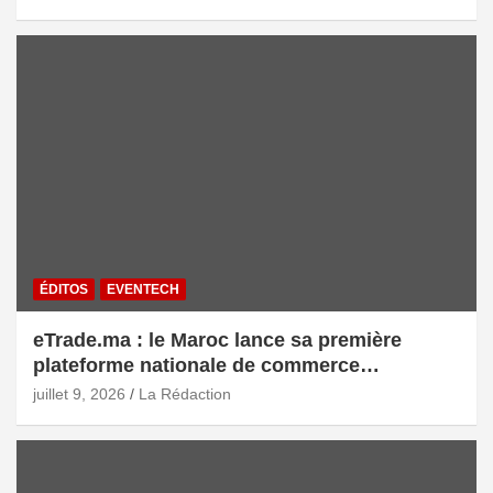
ÉDITOS
EVENTECH
eTrade.ma : le Maroc lance sa première
plateforme nationale de commerce
électronique B2B pour accélérer les
juillet 9, 2026
La Rédaction
exportations