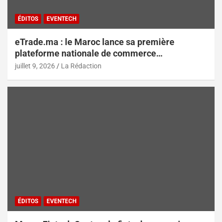
ÉDITOS
EVENTECH
eTrade.ma : le Maroc lance sa première
plateforme nationale de commerce
électronique B2B pour accélérer les
juillet 9, 2026
La Rédaction
exportations
ÉDITOS
EVENTECH