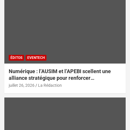
ÉDITOS
EVENTECH
Numérique : l’AUSIM et l’APEBI scellent une
alliance stratégique pour renforcer
l’écosystème digital marocain
juillet 26, 2026
La Rédaction