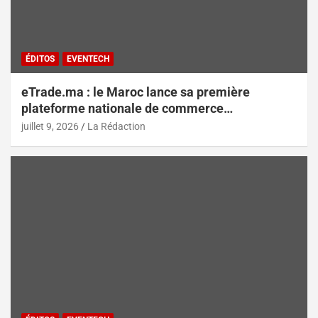
ÉDITOS
EVENTECH
eTrade.ma : le Maroc lance sa première
plateforme nationale de commerce
électronique B2B pour accélérer les
juillet 9, 2026
La Rédaction
exportations