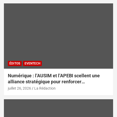
ÉDITOS
EVENTECH
Numérique : l’AUSIM et l’APEBI scellent une
alliance stratégique pour renforcer
l’écosystème digital marocain
juillet 26, 2026
La Rédaction