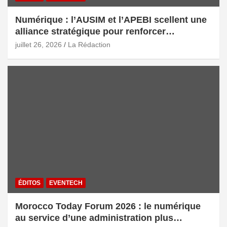
Numérique : l’AUSIM et l’APEBI scellent une
alliance stratégique pour renforcer
l’écosystème digital marocain
juillet 26, 2026
La Rédaction
ÉDITOS
EVENTECH
Morocco Today Forum 2026 : le numérique
au service d’une administration plus