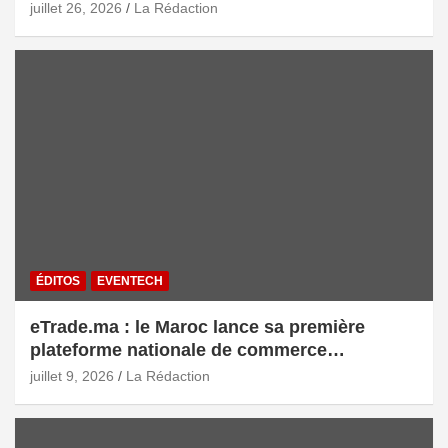
intelligente
juillet 26, 2026
La Rédaction
ÉDITOS
EVENTECH
eTrade.ma : le Maroc lance sa première
plateforme nationale de commerce
électronique B2B pour accélérer les
juillet 9, 2026
La Rédaction
exportations