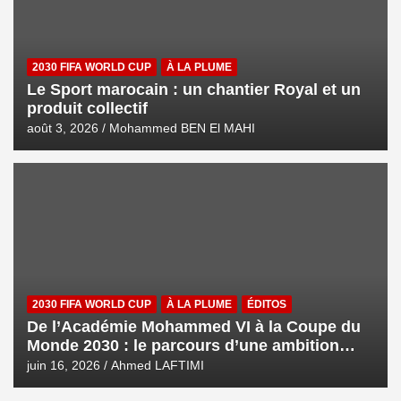
2030 FIFA WORLD CUP
À LA PLUME
Le Sport marocain : un chantier Royal et un
produit collectif
août 3, 2026
Mohammed BEN El MAHI
2030 FIFA WORLD CUP
À LA PLUME
ÉDITOS
De l’Académie Mohammed VI à la Coupe du
Monde 2030 : le parcours d’une ambition
royale
juin 16, 2026
Ahmed LAFTIMI