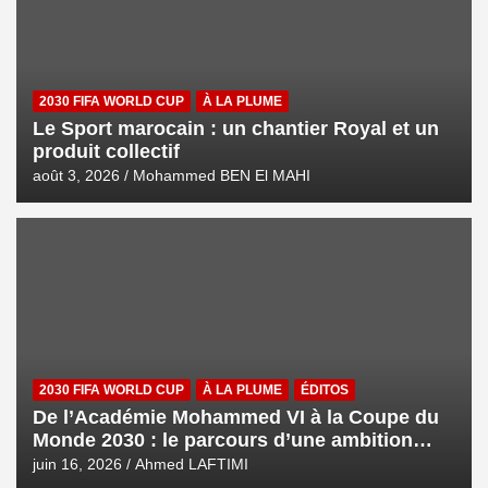
2030 FIFA WORLD CUP
À LA PLUME
Le Sport marocain : un chantier Royal et un
produit collectif
août 3, 2026
Mohammed BEN El MAHI
2030 FIFA WORLD CUP
À LA PLUME
ÉDITOS
De l’Académie Mohammed VI à la Coupe du
Monde 2030 : le parcours d’une ambition
royale
juin 16, 2026
Ahmed LAFTIMI