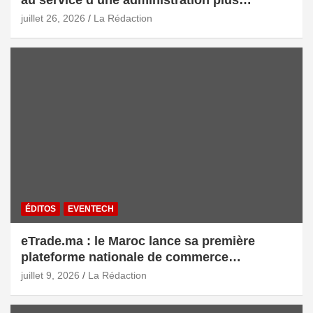
au service d’une administration plus
intelligente
juillet 26, 2026
La Rédaction
ÉDITOS
EVENTECH
eTrade.ma : le Maroc lance sa première
plateforme nationale de commerce
électronique B2B pour accélérer les
juillet 9, 2026
La Rédaction
exportations