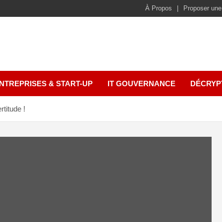
À Propos
Proposer une
NTREPRISES & START-UP
IT GOUVERNANCE
DÉCRYP
rtitude !