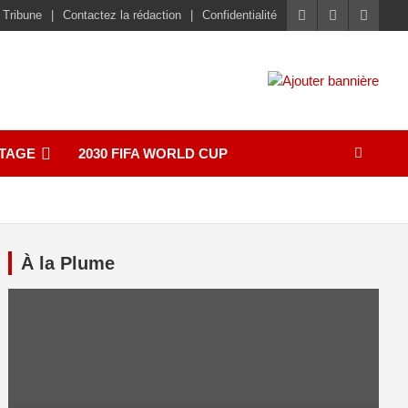
 Tribune
Contactez la rédaction
Confidentialité
TAGE
2030 FIFA WORLD CUP
À la Plume