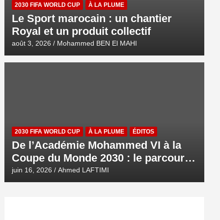
2030 FIFA WORLD CUP
À LA PLUME
Le Sport marocain : un chantier
Royal et un produit collectif
août 3, 2026
Mohammed BEN El MAHI
2030 FIFA WORLD CUP
À LA PLUME
ÉDITOS
De l’Académie Mohammed VI à la
Coupe du Monde 2030 : le parcours
d’une ambition royale
juin 16, 2026
Ahmed LAFTIMI