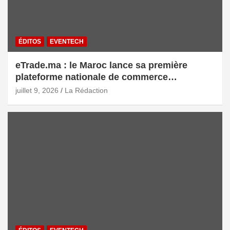
ÉDITOS
EVENTECH
eTrade.ma : le Maroc lance sa première
plateforme nationale de commerce
électronique B2B pour accélérer les
juillet 9, 2026
La Rédaction
exportations