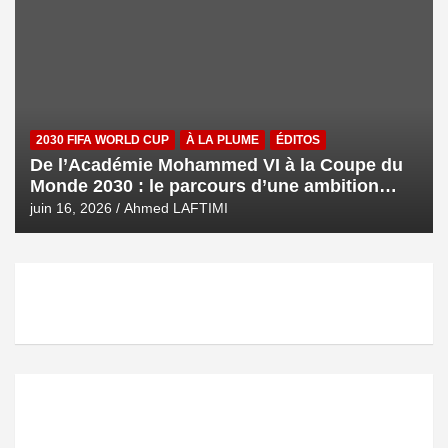
2030 FIFA WORLD CUP
À LA PLUME
ÉDITOS
De l’Académie Mohammed VI à la Coupe du
Monde 2030 : le parcours d’une ambition
royale
juin 16, 2026
Ahmed LAFTIMI