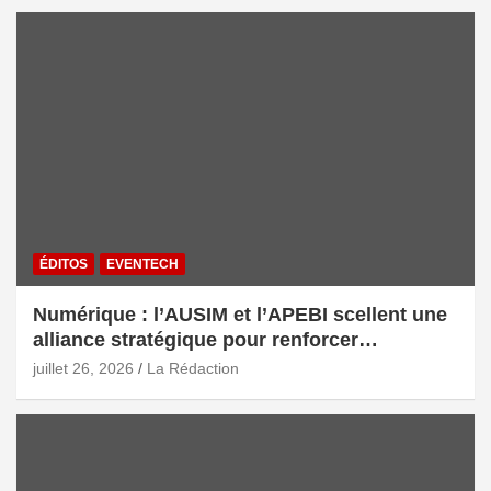
ÉDITOS
EVENTECH
Numérique : l’AUSIM et l’APEBI scellent une
alliance stratégique pour renforcer
l’écosystème digital marocain
juillet 26, 2026
La Rédaction