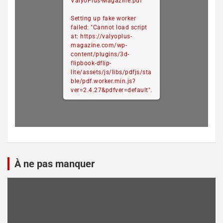
ValyoPlus-Magazine.pdf
Setting up fake worker
failed: "Cannot load script
at: https://valyoplus-
magazine.com/wp-
content/plugins/3d-
flipbook-dflip-
lite/assets/js/libs/pdfjs/sta
ble/pdf.worker.min.js?
ver=2.4.27&pdfver=default".
À ne pas manquer