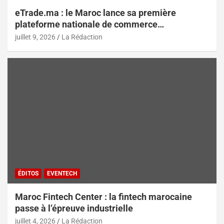
eTrade.ma : le Maroc lance sa première
plateforme nationale de commerce
électronique B2B pour accélérer les
juillet 9, 2026
La Rédaction
exportations
ÉDITOS
EVENTECH
Maroc Fintech Center : la fintech marocaine
passe à l’épreuve industrielle
juillet 4, 2026
La Rédaction