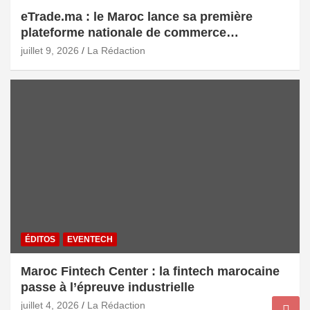
eTrade.ma : le Maroc lance sa première
plateforme nationale de commerce
électronique B2B pour accélérer les
juillet 9, 2026
La Rédaction
exportations
ÉDITOS
EVENTECH
Maroc Fintech Center : la fintech marocaine
passe à l’épreuve industrielle
juillet 4, 2026
La Rédaction