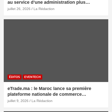
au service d’une administration plus
intelligente
juillet 26, 2026
La Rédaction
ÉDITOS
EVENTECH
eTrade.ma : le Maroc lance sa première
plateforme nationale de commerce
électronique B2B pour accélérer les
juillet 9, 2026
La Rédaction
exportations