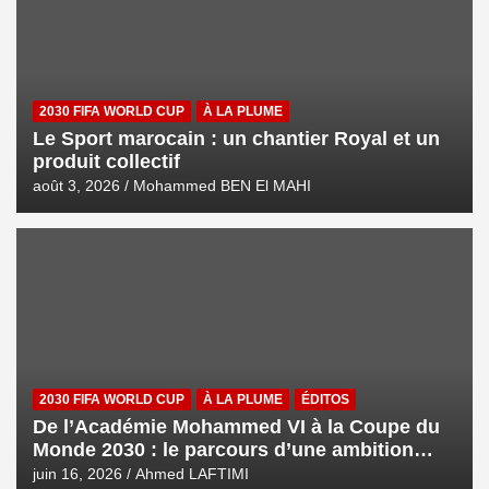
2030 FIFA WORLD CUP
À LA PLUME
Le Sport marocain : un chantier Royal et un
produit collectif
août 3, 2026
Mohammed BEN El MAHI
2030 FIFA WORLD CUP
À LA PLUME
ÉDITOS
De l’Académie Mohammed VI à la Coupe du
Monde 2030 : le parcours d’une ambition
royale
juin 16, 2026
Ahmed LAFTIMI