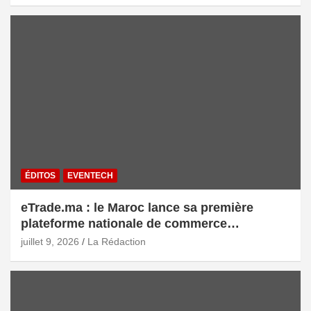
ÉDITOS
EVENTECH
eTrade.ma : le Maroc lance sa première
plateforme nationale de commerce
électronique B2B pour accélérer les
juillet 9, 2026
La Rédaction
exportations