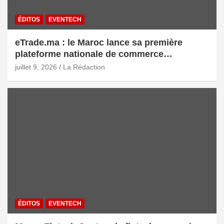
ÉDITOS
EVENTECH
eTrade.ma : le Maroc lance sa première
plateforme nationale de commerce
électronique B2B pour accélérer les
juillet 9, 2026
La Rédaction
exportations
ÉDITOS
EVENTECH