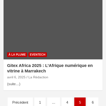
À LA PLUME
EVENTECH
Gitex Africa 2025 : L’Afrique numérique en
vitrine à Marrakech
avril 6, 2025
La Rédaction
(suite…)
Précédent
1
…
4
5
6