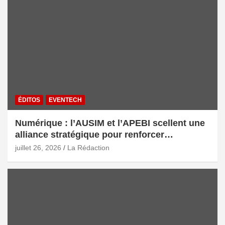
ÉDITOS
EVENTECH
Numérique : l’AUSIM et l’APEBI scellent une
alliance stratégique pour renforcer
l’écosystème digital marocain
juillet 26, 2026
La Rédaction