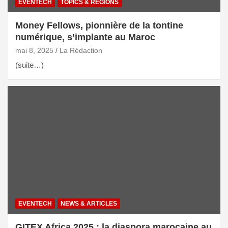
EVENTECH
TOPICS & REGIONS
Money Fellows, pionnière de la tontine
numérique, s’implante au Maroc
mai 8, 2025
La Rédaction
(suite…)
EVENTECH
NEWS & ARTICLES
GITEX Africa 2025 : la diaspora marocaine au