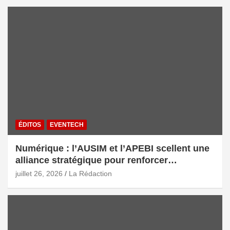
ÉDITOS
EVENTECH
Numérique : l’AUSIM et l’APEBI scellent une
alliance stratégique pour renforcer
l’écosystème digital marocain
juillet 26, 2026
La Rédaction