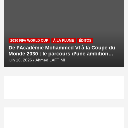
2030 FIFA WORLD CUP
À LA PLUME
ÉDITOS
De l’Académie Mohammed VI à la Coupe du
Monde 2030 : le parcours d’une ambition
royale
juin 16, 2026
Ahmed LAFTIMI