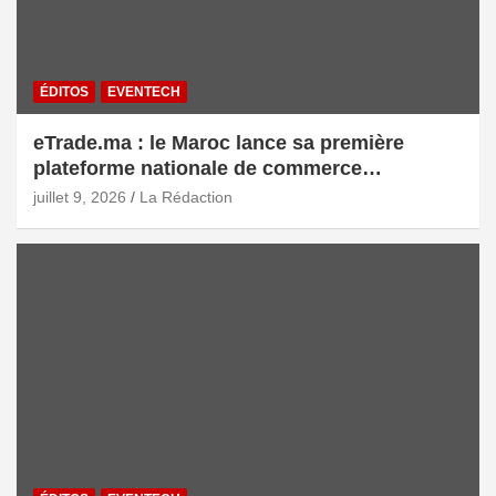
ÉDITOS
EVENTECH
eTrade.ma : le Maroc lance sa première
plateforme nationale de commerce
électronique B2B pour accélérer les
juillet 9, 2026
La Rédaction
exportations