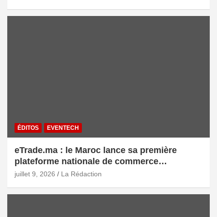
ÉDITOS
EVENTECH
eTrade.ma : le Maroc lance sa première
plateforme nationale de commerce
électronique B2B pour accélérer les
juillet 9, 2026
La Rédaction
exportations