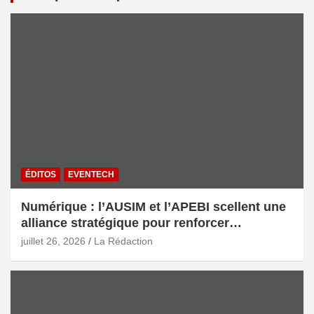
ÉDITOS
EVENTECH
Numérique : l’AUSIM et l’APEBI scellent une
alliance stratégique pour renforcer
l’écosystème digital marocain
juillet 26, 2026
La Rédaction