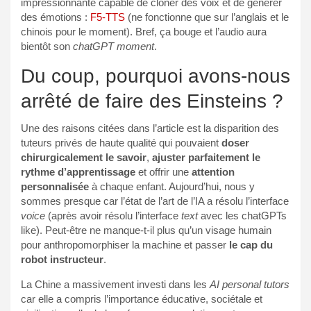
impressionnante capable de cloner des voix et de générer
des émotions :
F5-TTS
(ne fonctionne que sur l’anglais et le
chinois pour le moment). Bref, ça bouge et l’audio aura
bientôt son
chatGPT moment
.
Du coup, pourquoi avons-nous
arrêté de faire des Einsteins ?
Une des raisons citées dans l’article est la disparition des
tuteurs privés de haute qualité qui pouvaient
doser
chirurgicalement le savoir
,
ajuster parfaitement le
rythme d’apprentissage
et offrir une
attention
personnalisée
à chaque enfant. Aujourd’hui, nous y
sommes presque car l’état de l’art de l’IA a résolu l’interface
voice
(après avoir résolu l’interface
text
avec les chatGPTs
like). Peut-être ne manque-t-il plus qu’un visage humain
pour anthropomorphiser la machine et passer
le cap du
robot instructeur
.
La Chine a massivement investi dans les
AI personal tutors
car elle a compris l’importance éducative, sociétale et