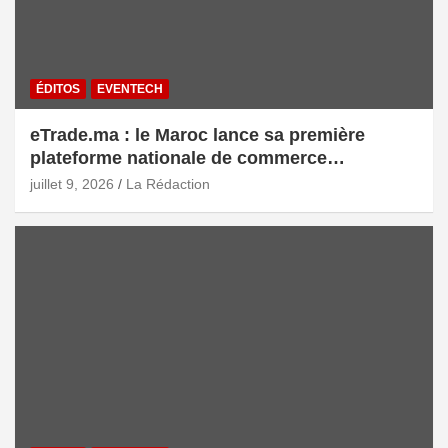
ÉDITOS
EVENTECH
eTrade.ma : le Maroc lance sa première
plateforme nationale de commerce
électronique B2B pour accélérer les
juillet 9, 2026
La Rédaction
exportations