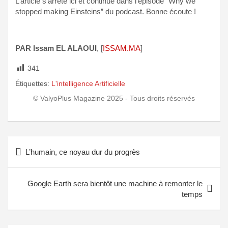
L’article s’arrête ici et continue dans l’épisode “Why we
stopped making Einsteins” du podcast. Bonne écoute !
PAR Issam EL ALAOUI
, [
ISSAM.MA
]
341
Étiquettes:
L'intelligence Artificielle
L’humain, ce noyau dur du progrès
Google Earth sera bientôt une machine à remonter le
temps