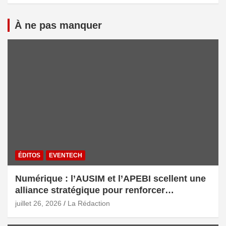
À ne pas manquer
ÉDITOS
EVENTECH
Numérique : l’AUSIM et l’APEBI scellent une
alliance stratégique pour renforcer
l’écosystème digital marocain
juillet 26, 2026
La Rédaction