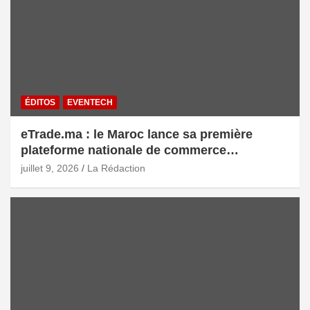
ÉDITOS
EVENTECH
eTrade.ma : le Maroc lance sa première
plateforme nationale de commerce
électronique B2B pour accélérer les
juillet 9, 2026
La Rédaction
exportations