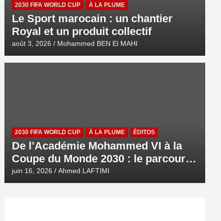
2030 FIFA WORLD CUP
À LA PLUME
Le Sport marocain : un chantier
Royal et un produit collectif
août 3, 2026
Mohammed BEN El MAHI
2030 FIFA WORLD CUP
À LA PLUME
ÉDITOS
De l’Académie Mohammed VI à la
Coupe du Monde 2030 : le parcours
d’une ambition royale
juin 16, 2026
Ahmed LAFTIMI