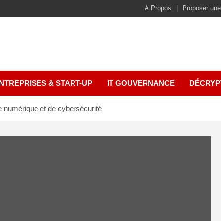
À Propos
Proposer une
NTREPRISES & START-UP
IT GOUVERNANCE
DÉCRYP
e numérique et de cybersécurité