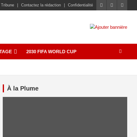
 Tribune
Contactez la rédaction
Confidentialité
TAGE
2030 FIFA WORLD CUP
À la Plume