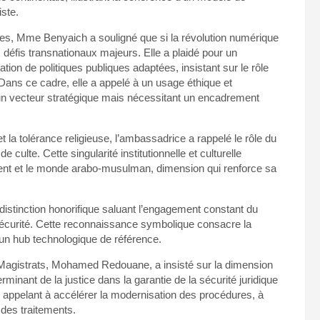
iste.
es, Mme Benyaich a souligné que si la révolution numérique
défis transnationaux majeurs. Elle a plaidé pour un
ation de politiques publiques adaptées, insistant sur le rôle
Dans ce cadre, elle a appelé à un usage éthique et
e un vecteur stratégique mais nécessitant un encadrement
t la tolérance religieuse, l’ambassadrice a rappelé le rôle du
 culte. Cette singularité institutionnelle et culturelle
dent et le monde arabo-musulman, dimension qui renforce sa
 distinction honorifique saluant l’engagement constant du
rsécurité. Cette reconnaissance symbolique consacre la
un hub technologique de référence.
es Magistrats, Mohamed Redouane, a insisté sur la dimension
rminant de la justice dans la garantie de la sécurité juridique
 appelant à accélérer la modernisation des procédures, à
é des traitements.