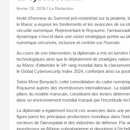
février 28, 2026
La Rédaction
Invité d’honneur du Sommet pré-ministériel sur la piraterie, la
le Maroc a exposé les fondements et les avancées de sa stra
sécurité numérique. Représentant le Royaume, l’ambassadr
dynamique s’inscrit dans une vision stratégique portée au plu
numérique sécurisée, inclusive et centrée sur l’humain.
Au cours de son intervention, la diplomate a mis en lumière 
technologiques ainsi que le déploiement de stratégies natio
au Maroc d’atteindre le 34ᵉ rang mondial dans le classement
le Global Cybersecurity Index 2024, confortant ainsi sa posit
Selon Mme Benyaich, cette consolidation du cadre numérique 
Royaume auprès des investisseurs internationaux. La stabili
piliers du modèle marocain, constituent des leviers détermi
dans un environnement mondial marqué par l’incertitude tech
La diplomate a également inscrit ces avancées dans une per
figure parmi les principaux producteurs mondiaux dans l’ind
secteurs de l’aérospatial et des industries de défense. Par
investisseur en Afrique subsaharienne et deuxième à l’échell