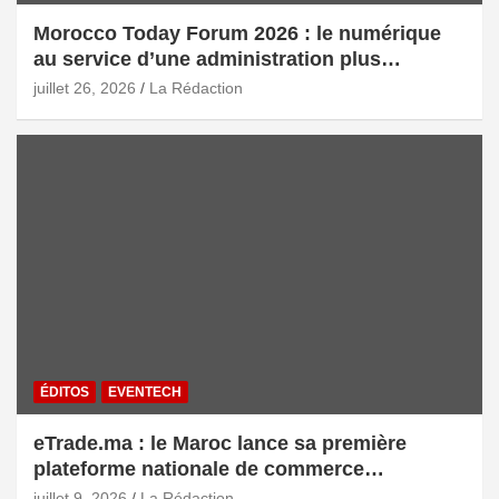
Morocco Today Forum 2026 : le numérique
au service d’une administration plus
intelligente
juillet 26, 2026
La Rédaction
ÉDITOS
EVENTECH
eTrade.ma : le Maroc lance sa première
plateforme nationale de commerce
électronique B2B pour accélérer les
juillet 9, 2026
La Rédaction