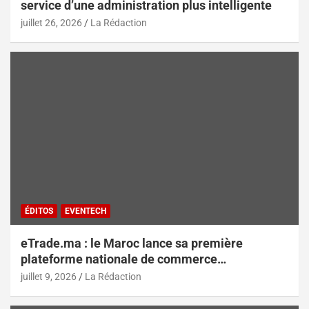
service d’une administration plus intelligente
juillet 26, 2026
La Rédaction
ÉDITOS
EVENTECH
eTrade.ma : le Maroc lance sa première
plateforme nationale de commerce
électronique B2B pour accélérer les
juillet 9, 2026
La Rédaction
exportations