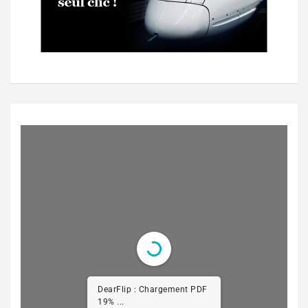
DearFlip : Chargement PDF
29% ...