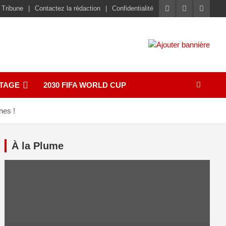
 Tribune
Contactez la rédaction
Confidentialité
TAGE
2030 FIFA WORLD CUP
nes !
À la Plume