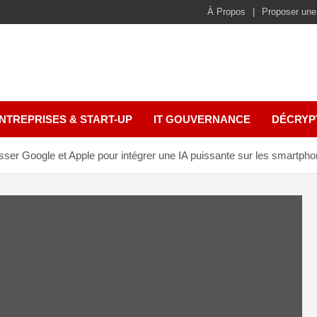
À Propos
Proposer une
NTREPRISES & START-UP
IT GOUVERNANCE
DÉCRYP
er Google et Apple pour intégrer une IA puissante sur les smartpho