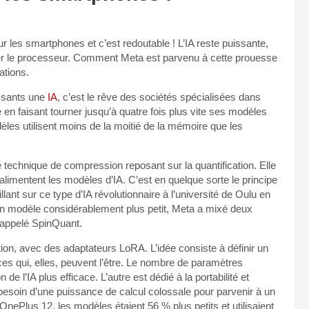
 les smartphones et c’est redoutable ! L’IA reste puissante,
er le processeur. Comment Meta est parvenu à cette prouesse
ations.
ssants une
IA
, c’est le rêve des sociétés spécialisées dans
sé en faisant tourner jusqu’à quatre fois plus vite ses modèles
les utilisent moins de la moitié de la mémoire que les
 technique de compression reposant sur la quantification. Elle
alimentent les modèles d’IA. C’est en quelque sorte le principe
llant sur ce type d’IA révolutionnaire à l’université de Oulu en
un modèle considérablement plus petit, Meta a mixé deux
 appelé SpinQuant.
tion, avec des adaptateurs LoRA. L’idée consiste à définir un
ces qui, elles, peuvent l’être. Le nombre de paramètres
de l’IA plus efficace. L’autre est dédié à la portabilité et
 besoin d’une puissance de calcul colossale pour parvenir à un
OnePlus 12, les modèles étaient 56 % plus petits et utilisaient