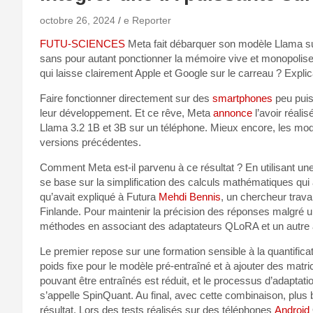
octobre 26, 2024
e Reporter
FUTU-SCIENCES
Meta fait débarquer son modèle Llama sur
sans pour autant ponctionner la mémoire vive et monopolis
qui laisse clairement Apple et Google sur le carreau ? Explic
Faire fonctionner directement sur des
smartphones
peu pui
leur développement. Et ce rêve, Meta
annonce
l’avoir réali
Llama 3.2 1B et 3B sur un téléphone. Mieux encore, les modè
versions précédentes.
Comment Meta est-il parvenu à ce résultat ? En utilisant une
se base sur la simplification des calculs mathématiques qui 
qu’avait expliqué à Futura
Mehdi Bennis
, un chercheur travai
Finlande. Pour maintenir la précision des réponses malgré 
méthodes en associant des adaptateurs QLoRA et un autre
Le premier repose sur une formation sensible à la quantifica
poids fixe pour le modèle pré-entraîné et à ajouter des matri
pouvant être entraînés est réduit, et le processus d’adaptation 
s’appelle SpinQuant. Au final, avec cette combinaison, plus
résultat. Lors des tests réalisés sur des téléphones
Android