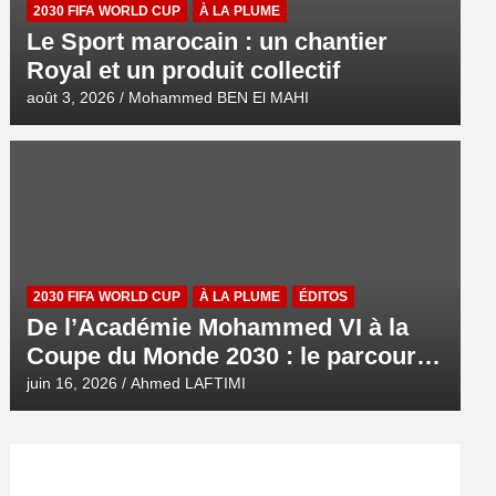
2030 FIFA WORLD CUP
À LA PLUME
Le Sport marocain : un chantier
Royal et un produit collectif
août 3, 2026
Mohammed BEN El MAHI
2030 FIFA WORLD CUP
À LA PLUME
ÉDITOS
De l’Académie Mohammed VI à la
Coupe du Monde 2030 : le parcours
d’une ambition royale
juin 16, 2026
Ahmed LAFTIMI